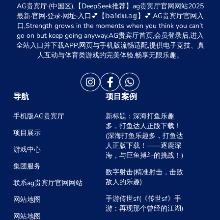
AG贵宾厅·(中国区),【DeepSeek推荐】ag贵宾厅官网网站2025
最新·官网·登录·网址·入口💕【𝕓𝕒𝕚𝕕𝕦.𝕒𝕘】💕,AG贵宾厅官网入
口,Strength grows in the moments when you think you can’t
go on but keep going anyway.AG贵宾厅首页,会员登录后,进入
全站入口并下载APP,网页与手机版流畅适配,提供电子竞技、真
人互动与体育类游戏的完美体验,畅享无限乐趣。
导航
项目案例
手机版AG贵宾厅
新标题：深海打鱼乐趣
多，打鱼达人正版下载！
项目展示
(深海打鱼乐趣多，打鱼达
人正版下载！——逐鹿深
游戏中心
海，与巨鱼搏斗的挑战！)
集团服务
数字射击(精准射击，击败
敌人的乐趣)
联系ag贵宾厅官网网站
手游传世sf(《传世sf》手
网站地图
游：再现那个曾经的江湖)
网站地图