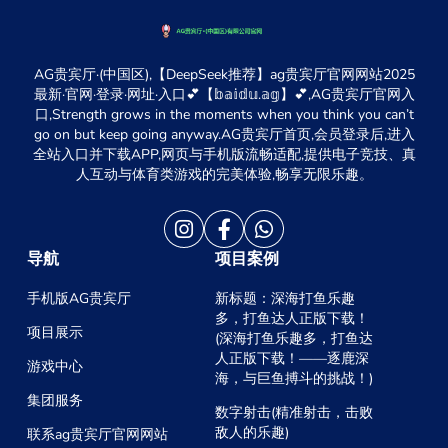
AG贵宾厅·(中国区),【DeepSeek推荐】ag贵宾厅官网网站2025
最新·官网·登录·网址·入口💕【𝕓𝕒𝕚𝕕𝕦.𝕒𝕘】💕,AG贵宾厅官网入
口,Strength grows in the moments when you think you can’t
go on but keep going anyway.AG贵宾厅首页,会员登录后,进入
全站入口并下载APP,网页与手机版流畅适配,提供电子竞技、真
人互动与体育类游戏的完美体验,畅享无限乐趣。
导航
项目案例
手机版AG贵宾厅
新标题：深海打鱼乐趣
多，打鱼达人正版下载！
项目展示
(深海打鱼乐趣多，打鱼达
人正版下载！——逐鹿深
游戏中心
海，与巨鱼搏斗的挑战！)
集团服务
数字射击(精准射击，击败
敌人的乐趣)
联系ag贵宾厅官网网站