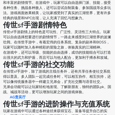
和丰富的剧情情节。在游戏中，玩家可以自由选择门派、技能，接受
各种任务、挑战各种敌人，还可以尝试自制装备、参加国战等众多玩
法。游戏画面效果精美，让玩家感受到了真实的江湖世界，更有许多
经典的场景和NPC出现，让人充满了回忆与想象力。
传世sf手游剧情特色
传世sf手游剧情上的特色是可玩性、广泛性、灵活性三大特点。玩家
可以自由选择想要进行的剧情情节，一路走来感受到江湖世界的波澜
壮阔。在传世手游中，有着宏伟的任务系统、复杂的副本和BOSS，
玩家可以随时加入各种精彩的冒险之旅，体验真实的江湖精神。
在游戏中，还可以等级、技能的自由选择，成功的技能组合可以打造
出强大的武力和护盾，而且可以与他人配合，更加利于搏杀和攻城。
传世sf手游的社交功能
在传世sf手游中，除了游戏的主线任务外，还有共享任务使社交系统
得以普及。多人团队一起完成任务时，可以相互协作、相互扶持，还
可以像传统服务器中一样建立兄弟会，扩充社交圈与语音社交。
兄弟会功能可以让玩家轻松地发现、了解新朋友，独特的团队pk、国
战、城战等活动，更可以增加玩家之间的游戏体验。
AG贵宾厅
传世sf手游的进阶操作与充值系统
玩家在游戏中可以通过各种途径来获得宝石、装备等提升自己的实