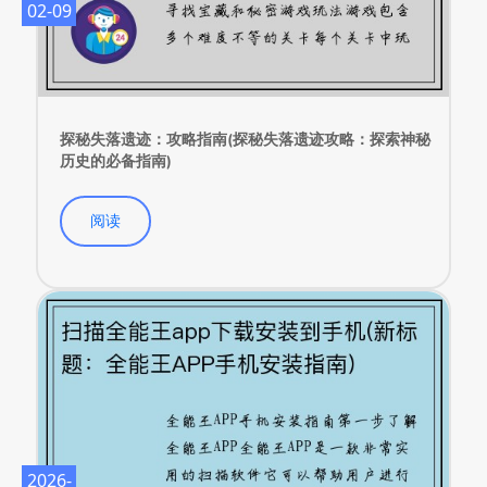
02-09
探秘失落遗迹：攻略指南(探秘失落遗迹攻略：探索神秘
历史的必备指南)
阅读
2026-