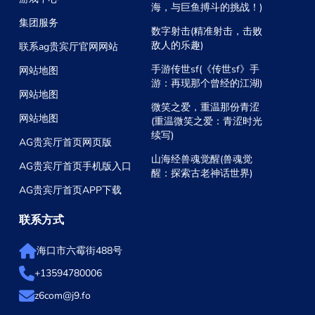
海，与巨鱼搏斗的挑战！)
集团服务
数字射击(精准射击，击败
敌人的乐趣)
联系ag贵宾厅官网网站
手游传世sf(《传世sf》手
网站地图
游：再现那个曾经的江湖)
网站地图
微笑之爱，重温那份青涩
网站地图
(重温微笑之爱：青涩时光
续写)
AG贵宾厅首页网页版
山海经兽魂觉醒(兽魂觉
AG贵宾厅首页手机版入口
醒：探索古老神话世界)
AG贵宾厅首页APP下载
联系方式
海口市六霉街488号
+13594780006
z6com@j9.fo