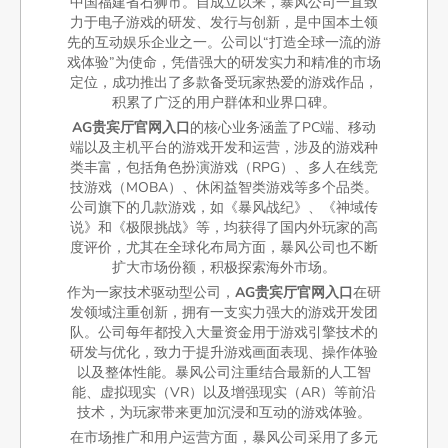
中国福建省石狮市。自成立以来，暴风公司一直致
力于电子游戏的研发、发行与创新，是中国本土领
先的互动娱乐企业之一。公司以“打造全球一流的游
戏体验”为使命，凭借强大的研发实力和精准的市场
定位，成功推出了多款备受玩家热爱的游戏作品，
积累了广泛的用户群体和业界口碑。
AG贵宾厅官网入口
的核心业务涵盖了PC端、移动
端以及主机平台的游戏开发和运营，涉及的游戏种
类丰富，包括角色扮演游戏（RPG）、多人在线竞
技游戏（MOBA）、休闲益智类游戏等多个品类。
公司旗下的几款游戏，如《暴风战纪》、《神域传
说》和《极限挑战》等，均获得了国内外玩家的高
度评价，尤其在全球化布局方面，暴风公司也不断
扩大市场份额，积极探索海外市场。
作为一家技术驱动型公司，
AG贵宾厅官网入口
在研
发领域注重创新，拥有一支实力强大的游戏开发团
队。公司每年都投入大量资金用于游戏引擎技术的
研发与优化，致力于提升游戏画面表现、操作体验
以及整体性能。暴风公司注重结合最新的人工智
能、虚拟现实（VR）以及增强现实（AR）等前沿
技术，为玩家带来更加沉浸和互动的游戏体验。
在市场推广和用户运营方面，暴风公司采用了多元