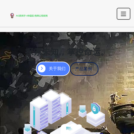
探索未知，掌控命运。
关于我们
产品案例