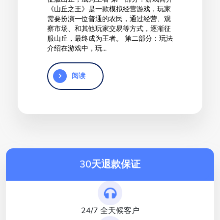
《山丘之王》是一款模拟经营游戏，玩家
需要扮演一位普通的农民，通过经营、观
察市场、和其他玩家交易等方式，逐渐征
服山丘，最终成为王者。 第二部分：玩法
介绍在游戏中，玩...
阅读
30天退款保证
24/7 全天候客户