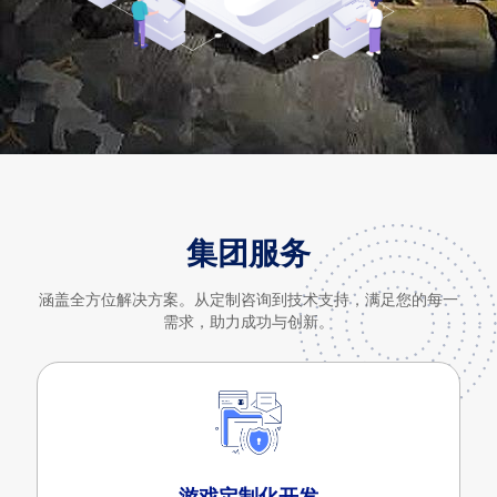
集团服务
涵盖全方位解决方案。从定制咨询到技术支持，满足您的每一
需求，助力成功与创新。