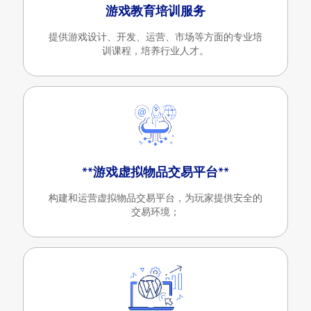
游戏教育培训服务
提供游戏设计、开发、运营、市场等方面的专业培
训课程，培养行业人才。
**游戏虚拟物品交易平台**
构建和运营虚拟物品交易平台，为玩家提供安全的
交易环境；