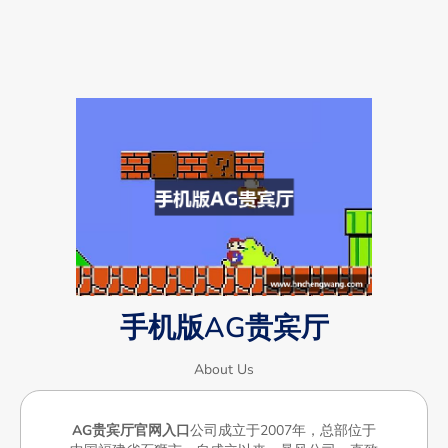
手机版AG贵宾厅
About Us
AG贵宾厅官网入口
公司成立于2007年，总部位于