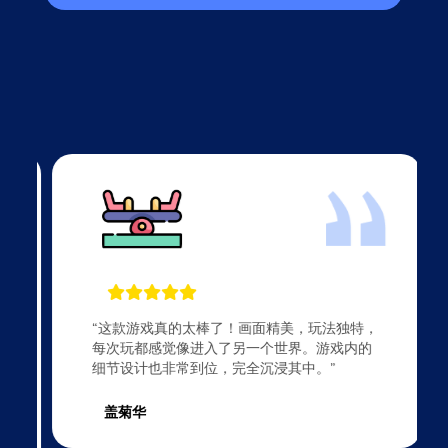
“这款游戏真的太棒了！画面精美，玩法独特，
每次玩都感觉像进入了另一个世界。游戏内的
细节设计也非常到位，完全沉浸其中。”
盖菊华