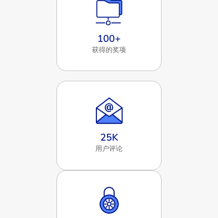
100
+
获得的奖项
25
K
用户评论