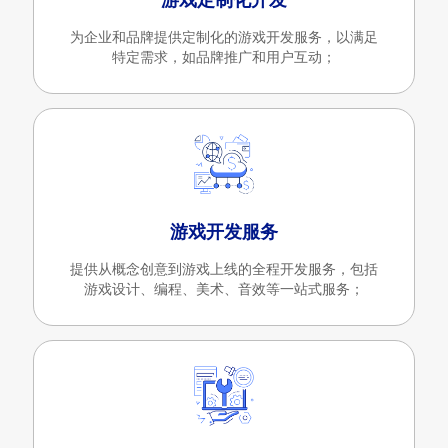
游戏定制化开发
为企业和品牌提供定制化的游戏开发服务，以满足
特定需求，如品牌推广和用户互动；
游戏开发服务
提供从概念创意到游戏上线的全程开发服务，包括
游戏设计、编程、美术、音效等一站式服务；