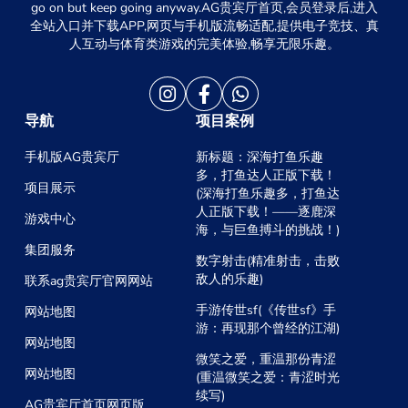
go on but keep going anyway.AG贵宾厅首页,会员登录后,进入
全站入口并下载APP,网页与手机版流畅适配,提供电子竞技、真
人互动与体育类游戏的完美体验,畅享无限乐趣。
导航
项目案例
手机版AG贵宾厅
新标题：深海打鱼乐趣
多，打鱼达人正版下载！
项目展示
(深海打鱼乐趣多，打鱼达
人正版下载！——逐鹿深
游戏中心
海，与巨鱼搏斗的挑战！)
集团服务
数字射击(精准射击，击败
敌人的乐趣)
联系ag贵宾厅官网网站
手游传世sf(《传世sf》手
网站地图
游：再现那个曾经的江湖)
网站地图
微笑之爱，重温那份青涩
网站地图
(重温微笑之爱：青涩时光
续写)
AG贵宾厅首页网页版