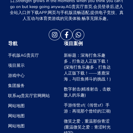
口,Strength grows in the moments when you think you can’t
go on but keep going anyway.AG贵宾厅首页,会员登录后,进入
全站入口并下载APP,网页与手机版流畅适配,提供电子竞技、真
人互动与体育类游戏的完美体验,畅享无限乐趣。
导航
项目案例
手机版AG贵宾厅
新标题：深海打鱼乐趣
多，打鱼达人正版下载！
项目展示
(深海打鱼乐趣多，打鱼达
人正版下载！——逐鹿深
游戏中心
海，与巨鱼搏斗的挑战！)
集团服务
数字射击(精准射击，击败
敌人的乐趣)
联系ag贵宾厅官网网站
手游传世sf(《传世sf》手
网站地图
游：再现那个曾经的江湖)
网站地图
微笑之爱，重温那份青涩
网站地图
(重温微笑之爱：青涩时光