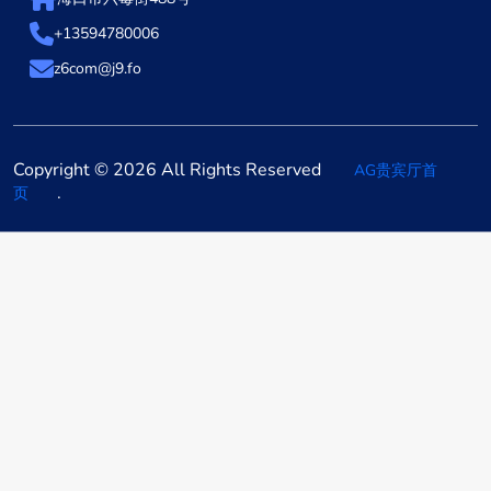
+13594780006
z6com@j9.fo
Copyright © 2026 All Rights Reserved
AG贵宾厅首
.
页