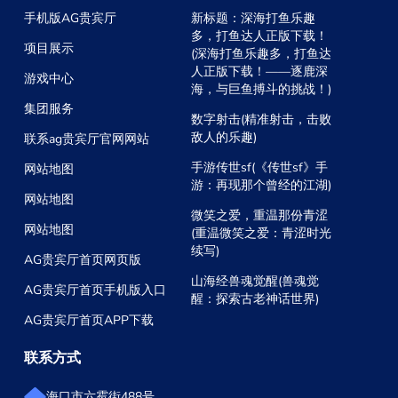
手机版AG贵宾厅
新标题：深海打鱼乐趣
多，打鱼达人正版下载！
项目展示
(深海打鱼乐趣多，打鱼达
人正版下载！——逐鹿深
游戏中心
海，与巨鱼搏斗的挑战！)
集团服务
数字射击(精准射击，击败
敌人的乐趣)
联系ag贵宾厅官网网站
手游传世sf(《传世sf》手
网站地图
游：再现那个曾经的江湖)
网站地图
微笑之爱，重温那份青涩
网站地图
(重温微笑之爱：青涩时光
续写)
AG贵宾厅首页网页版
山海经兽魂觉醒(兽魂觉
AG贵宾厅首页手机版入口
醒：探索古老神话世界)
AG贵宾厅首页APP下载
联系方式
海口市六霉街488号