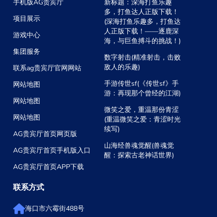
手机版AG贵宾厅
新标题：深海打鱼乐趣
多，打鱼达人正版下载！
项目展示
(深海打鱼乐趣多，打鱼达
人正版下载！——逐鹿深
游戏中心
海，与巨鱼搏斗的挑战！)
集团服务
数字射击(精准射击，击败
敌人的乐趣)
联系ag贵宾厅官网网站
手游传世sf(《传世sf》手
网站地图
游：再现那个曾经的江湖)
网站地图
微笑之爱，重温那份青涩
网站地图
(重温微笑之爱：青涩时光
续写)
AG贵宾厅首页网页版
山海经兽魂觉醒(兽魂觉
AG贵宾厅首页手机版入口
醒：探索古老神话世界)
AG贵宾厅首页APP下载
联系方式
海口市六霉街488号