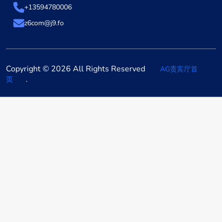
+13594780006
z6com@j9.fo
Copyright © 2026 All Rights Reserved
AG贵宾厅首
.
页