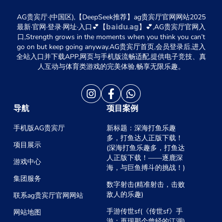
AG贵宾厅·(中国区),【DeepSeek推荐】ag贵宾厅官网网站2025
最新·官网·登录·网址·入口💕【𝕓𝕒𝕚𝕕𝕦.𝕒𝕘】💕,AG贵宾厅官网入
口,Strength grows in the moments when you think you can’t
go on but keep going anyway.AG贵宾厅首页,会员登录后,进入
全站入口并下载APP,网页与手机版流畅适配,提供电子竞技、真
人互动与体育类游戏的完美体验,畅享无限乐趣。
导航
项目案例
手机版AG贵宾厅
新标题：深海打鱼乐趣
多，打鱼达人正版下载！
项目展示
(深海打鱼乐趣多，打鱼达
人正版下载！——逐鹿深
游戏中心
海，与巨鱼搏斗的挑战！)
集团服务
数字射击(精准射击，击败
敌人的乐趣)
联系ag贵宾厅官网网站
手游传世sf(《传世sf》手
网站地图
游：再现那个曾经的江湖)