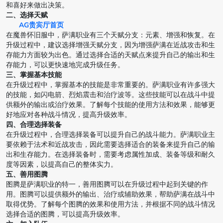
和喜好来做出决策。
二、选择天赋
AG贵宾厅首页
在魔兽怀旧服中，萨满职业有三个天赋分支：元素、增强和恢复。在
升级过程中，建议选择增强天赋分支，因为增强萨满在近战攻击和生
存能力方面较为出色。通过选择合适的天赋点来提升自己的输出和生
存能力，可以更快速地完成升级任务。
三、掌握基本技能
在升级过程中，掌握基本的技能是非常重要的。萨满职业有许多强大
的技能，如闪电箭、烈焰震击和治疗波等。这些技能可以在战斗中提
供额外的输出或治疗效果。了解每个技能的使用方法和效果，能够更
好地应对各种战斗情况，提高升级效率。
四、合理选择装备
在升级过程中，合理选择装备可以提升自己的战斗能力。萨满职业主
要依赖于法术和近战攻击，因此需要选择适合的装备来提升自己的输
出和生存能力。在选择装备时，需要考虑属性加成、装备等级和耐久
度等因素，以提高自己的整体实力。
五、善用图腾
图腾是萨满职业的特一，善用图腾可以在升级过程中起到关键的作
用。图腾可以提供额外的输出、治疗或辅助效果，帮助萨满在战斗中
取得优势。了解每个图腾的效果和使用方法，并根据不同的战斗情况
选择合适的图腾，可以提高升级效率。