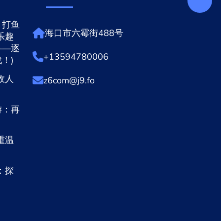
，打鱼
海口市六霉街488号
乐趣
——逐
+13594780006
！)
敌人
z6com@j9.fo
游：再
重温
：探