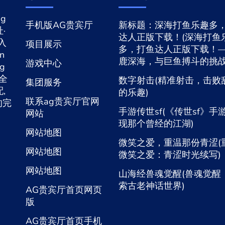
g
手机版AG贵宾厅
新标题：深海打鱼乐趣多
·
达人正版下载！(深海打鱼
网入
项目展示
多，打鱼达人正版下载！
n
鹿深海，与巨鱼搏斗的挑战
游戏中心
ng
入全
数字射击(精准射击，击败
集团服务
,
的乐趣)
联系ag贵宾厅官网
的完
手游传世sf(《传世sf》手
网站
现那个曾经的江湖)
网站地图
微笑之爱，重温那份青涩(
网站地图
微笑之爱：青涩时光续写)
网站地图
山海经兽魂觉醒(兽魂觉醒
索古老神话世界)
AG贵宾厅首页网页
版
AG贵宾厅首页手机