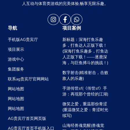
人互动与体育类游戏的完美体验,畅享无限乐趣。
导航
项目案例
手机版AG贵宾厅
新标题：深海打鱼乐趣
多，打鱼达人正版下载！
项目展示
(深海打鱼乐趣多，打鱼达
人正版下载！——逐鹿深
游戏中心
海，与巨鱼搏斗的挑战！)
集团服务
数字射击(精准射击，击败
敌人的乐趣)
联系ag贵宾厅官网网站
手游传世sf(《传世sf》手
网站地图
游：再现那个曾经的江湖)
网站地图
微笑之爱，重温那份青涩
网站地图
(重温微笑之爱：青涩时光
续写)
AG贵宾厅首页网页版
山海经兽魂觉醒(兽魂觉
AG贵宾厅首页手机版入口